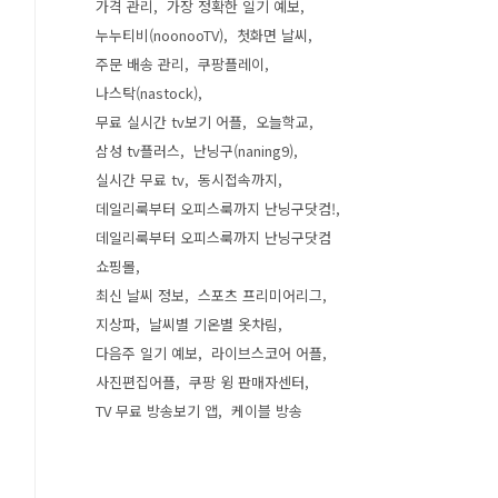
가격 관리
가장 정확한 일기 예보
누누티비(noonooTV)
첫화면 날씨
주문 배송 관리
쿠팡플레이
나스탁(nastock)
무료 실시간 tv보기 어플
오늘학교
삼성 tv플러스
난닝구(naning9)
실시간 무료 tv
동시접속까지
데일리룩부터 오피스룩까지 난닝구닷컴!
데일리룩부터 오피스룩까지 난닝구닷컴
쇼핑몰
최신 날씨 정보
스포츠 프리미어리그
지상파
날씨별 기온별 옷차림
다음주 일기 예보
라이브스코어 어플
사진편집어플
쿠팡 윙 판매자센터
TV 무료 방송보기 앱
케이블 방송