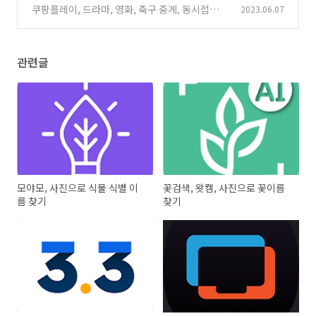
간 tv보기 어플
쿠팡플레이, 드라마, 영화, 축구 중계, 동시접속까
2023.06.07
(0)
지
(0)
관련글
모야모, 사진으로 식물 식별 이
꽃검색, 왓캠, 사진으로 꽃이름
름 찾기
찾기