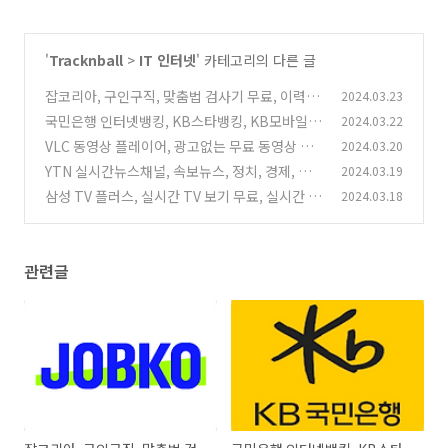
'
Tracknball
>
IT 인터넷
' 카테고리의 다른 글
잡코리아, 구인구직, 맞춤법 검사기 무료, 이력서
2024.03.23
작성부터 입사지원까지
국민은행 인터넷뱅킹, KB스타뱅킹, KB모바일인
2024.03.22
(0)
증서
VLC 동영상 플레이어, 광고없는 무료 동영상 플
2024.03.20
(0)
레이어
YTN 실시간뉴스채널, 속보뉴스, 정치, 경제, 사
2024.03.19
(0)
회 등 분야별 주요뉴스
삼성 TV 플러스, 실시간 TV 보기 무료, 실시간 T
2024.03.18
(0)
V 시청 서비스
(0)
관련글