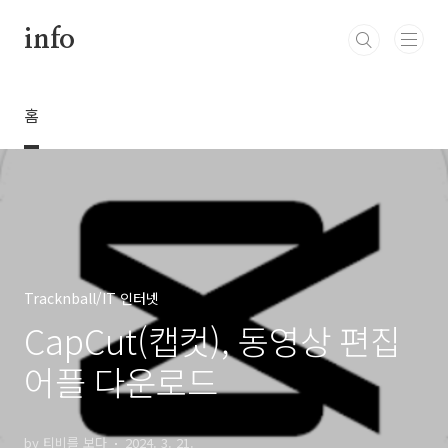
본문 바로가기
info
홈
Tracknball/IT 인터넷
CapCut(캡컷), 동영상 편집
어플 다운로드
by 티비를 보다
2024. 3. 21.