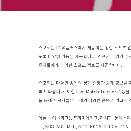
스포키는 LG유플러스에서 제공하는 종합 스포츠 앱입
도록 다양한 기능을 제공합니다. 스포키는 경기 일정
용자들에게 다양한 스포츠 정보를 제공합니다.
스포키는 다양한 종목의 경기 일정과 중계 정보를 
록 도와줍니다. 또한 Live Match Tracker
를 통해 사용자들은 국내외 다양한 종목과 리그의 
예를 들어 K리그1, 프리미어리그, 라리가, 분데스리
그, KBO, ABL, MLB, NPB, KPGA, KLPGA, 