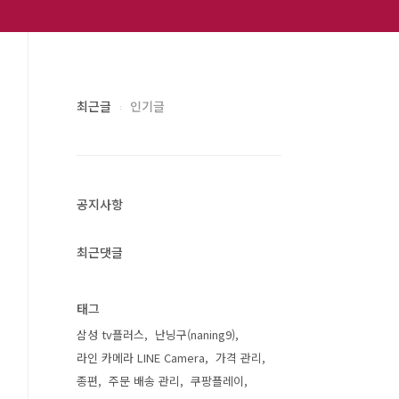
최근글
인기글
공지사항
최근댓글
태그
삼성 tv플러스
난닝구(naning9)
라인 카메라 LINE Camera
가격 관리
종편
주문 배송 관리
쿠팡플레이