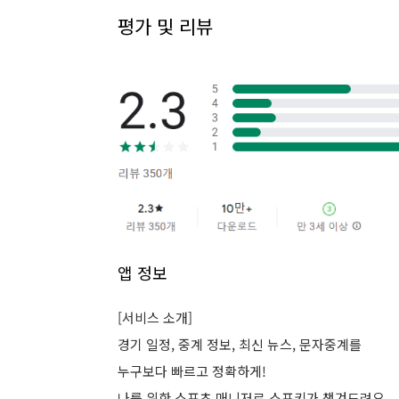
평가 및 리뷰
앱 정보
[서비스 소개]
경기 일정, 중계 정보, 최신 뉴스, 문자중계를
누구보다 빠르고 정확하게!
나를 위한 스포츠 매니저로 스포키가 챙겨드려요.