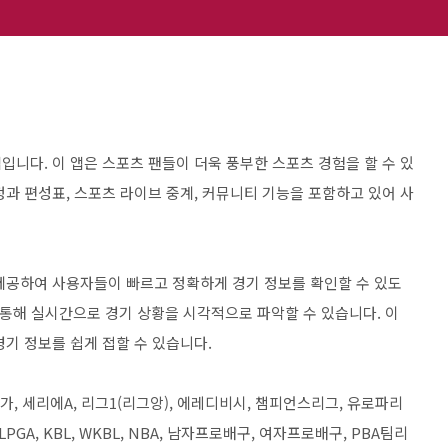
니다. 이 앱은 스포츠 팬들이 더욱 풍부한 스포츠 경험을 할 수 있
과 편성표, 스포츠 라이브 중계, 커뮤니티 기능을 포함하고 있어 사
제공하여 사용자들이 빠르고 정확하게 경기 정보를 확인할 수 있도
 기능을 통해 실시간으로 경기 상황을 시각적으로 파악할 수 있습니다. 이
경기 정보를 쉽게 접할 수 있습니다.
가, 세리에A, 리그1(리그앙), 에레디비시, 챔피언스리그, 유로파리
PGA, LPGA, KBL, WKBL, NBA, 남자프로배구, 여자프로배구, PBA팀리