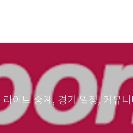
 라이브 중계, 경기 일정, 커뮤