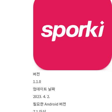
버전
1.1.0
업데이트 날짜
2023. 4. 2.
필요한 Android 버전
7.1 이상