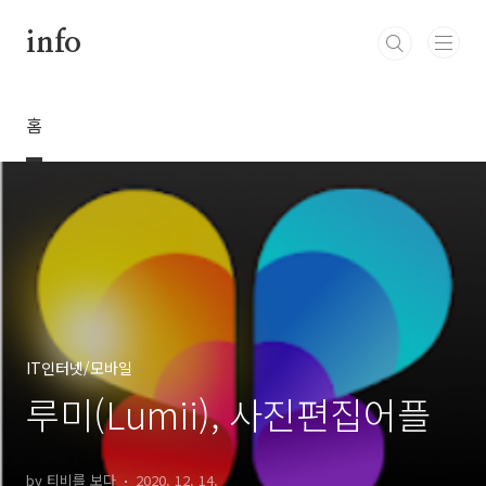
본문 바로가기
info
홈
IT인터넷/모바일
루미(Lumii), 사진편집어플
by 티비를 보다
2020. 12. 14.