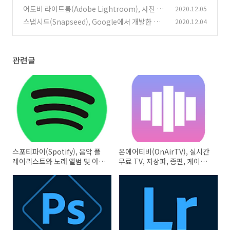
Express), 사진 편집기 콜라주 메이커
어도비 라이트룸(Adobe Lightroom), 사진 편
2020.12.05
(0)
집 포토샵 어플
스냅시드(Snapseed), Google에서 개발한 사
2020.12.04
(0)
진 편집기
(0)
관련글
스포티파이(Spotify), 음악 플
온에어티비(OnAirTV), 실시간
레이리스트와 노래 앨범 및 아티
무료 TV, 지상파, 종편, 케이블
스트 정보
방송