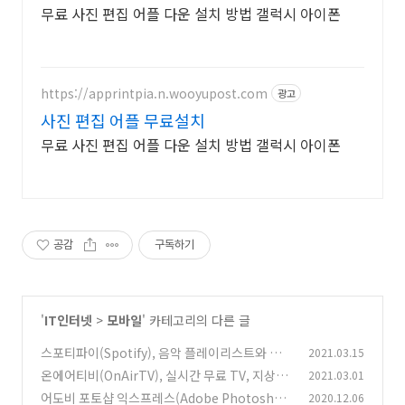
무료 사진 편집 어플 다운 설치 방법 갤럭시 아이폰
https://apprintpia.n.wooyupost.com
광고
사진 편집 어플 무료설치
무료 사진 편집 어플 다운 설치 방법 갤럭시 아이폰
공감
구독하기
'
IT인터넷
>
모바일
' 카테고리의 다른 글
스포티파이(Spotify), 음악 플레이리스트와 노
2021.03.15
래 앨범 및 아티스트 정보
온에어티비(OnAirTV), 실시간 무료 TV, 지상파,
2021.03.01
(0)
종편, 케이블 방송
어도비 포토샵 익스프레스(Adobe Photoshop
2020.12.06
(0)