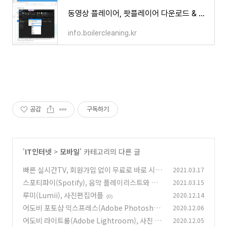
동영상 플레이어, 팟플레이어 다운로드 & 광고없이 설치하기
info.boilercleaning.kr
공감
구독하기
'
IT인터넷
>
모바일
' 카테고리의 다른 글
빠른 실시간TV, 회원가입 없이 무료로 바로 시청,
2021.03.17
해외채널 포함
스포티파이(Spotify), 음악 플레이리스트와 노
2021.03.15
(0)
래 앨범 및 아티스트 정보
루미(Lumii), 사진편집어플
2020.12.14
(0)
(0)
어도비 포토샵 익스프레스(Adobe Photoshop
2020.12.06
Express), 사진 편집기 콜라주 메이커
어도비 라이트룸(Adobe Lightroom), 사진 편
2020.12.05
(0)