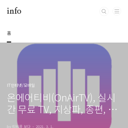
본문 바로가기
info
홈
IT인터넷/모바일
온에어티비(OnAirTV), 실시
간 무료 TV, 지상파, 종편, 케
이블 방송
by 티비를 보다
2021. 3. 1.