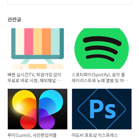
집 포토샵 어플
(0)
관련글
빠른 실시간TV, 회원가입 없이
스포티파이(Spotify), 음악 플
무료로 바로 시청, 해외채널 포
레이리스트와 노래 앨범 및 아티
함
스트 정보
루미(Lumii), 사진편집어플
어도비 포토샵 익스프레스