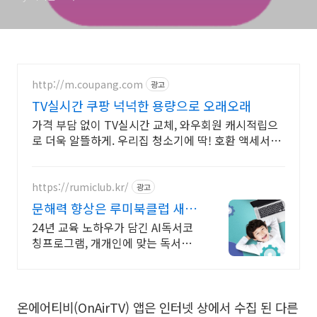
http://m.coupang.com
광고
TV실시간 쿠팡 넉넉한 용량으로 오래오래
가격 부담 없이 TV실시간 교체, 와우회원 캐시적립으
로 더욱 알뜰하게. 우리집 청소기에 딱! 호환 액세서리,
와우회원 무료반품으로 편리하게.
https://rumiclub.kr/
광고
문해력 향상은 루미북클럽 새입
시에 맞는 프로그램운영!
24년 교육 노하우가 담긴 AI독서코
칭프로그램, 개개인에 맞는 독서로
문해력 UP 무작정 책 읽는 프로그램
이 아닌, 진정한 책읽기 프로그램인
루미북클럽!
온에어티비(OnAirTV) 앱은 인터넷 상에서 수집 된 다른